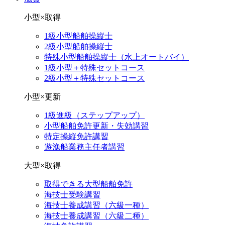
小型×取得
1級小型船舶操縦士
2級小型船舶操縦士
特殊小型船舶操縦士（水上オートバイ）
1級小型＋特殊セットコース
2級小型＋特殊セットコース
小型×更新
1級進級（ステップアップ）
小型船舶免許更新・失効講習
特定操縦免許講習
遊漁船業務主任者講習
大型×取得
取得できる大型船舶免許
海技士受験講習
海技士養成講習（六級一種）
海技士養成講習（六級二種）