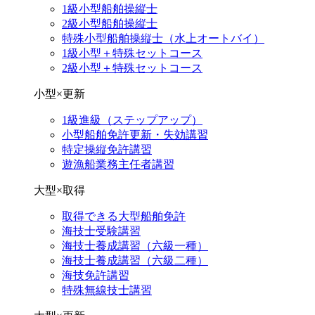
1級小型船舶操縦士
2級小型船舶操縦士
特殊小型船舶操縦士（水上オートバイ）
1級小型＋特殊セットコース
2級小型＋特殊セットコース
小型×更新
1級進級（ステップアップ）
小型船舶免許更新・失効講習
特定操縦免許講習
遊漁船業務主任者講習
大型×取得
取得できる大型船舶免許
海技士受験講習
海技士養成講習（六級一種）
海技士養成講習（六級二種）
海技免許講習
特殊無線技士講習