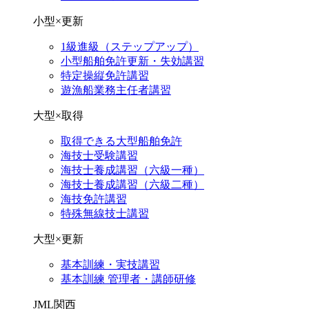
小型×更新
1級進級（ステップアップ）
小型船舶免許更新・失効講習
特定操縦免許講習
遊漁船業務主任者講習
大型×取得
取得できる大型船舶免許
海技士受験講習
海技士養成講習（六級一種）
海技士養成講習（六級二種）
海技免許講習
特殊無線技士講習
大型×更新
基本訓練・実技講習
基本訓練 管理者・講師研修
JML関西