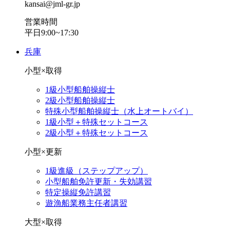
kansai@jml-gr.jp
営業時間
平日9:00~17:30
兵庫
小型×取得
1級小型船舶操縦士
2級小型船舶操縦士
特殊小型船舶操縦士（水上オートバイ）
1級小型＋特殊セットコース
2級小型＋特殊セットコース
小型×更新
1級進級（ステップアップ）
小型船舶免許更新・失効講習
特定操縦免許講習
遊漁船業務主任者講習
大型×取得