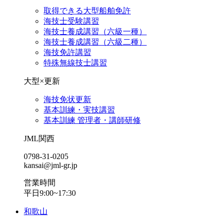
取得できる大型船舶免許
海技士受験講習
海技士養成講習（六級一種）
海技士養成講習（六級二種）
海技免許講習
特殊無線技士講習
大型×更新
海技免状更新
基本訓練・実技講習
基本訓練 管理者・講師研修
JML関西
0798-31-0205
kansai@jml-gr.jp
営業時間
平日9:00~17:30
和歌山