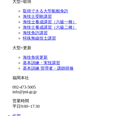
大型×取得
取得できる大型船舶免許
海技士受験講習
海技士養成講習（六級一種）
海技士養成講習（六級二種）
海技免許講習
特殊無線技士講習
大型×更新
海技免状更新
基本訓練・実技講習
基本訓練 管理者・講師研修
福岡本社
092-473-5005
info@jml-gr.jp
営業時間
平日9:00~17:30
佐賀