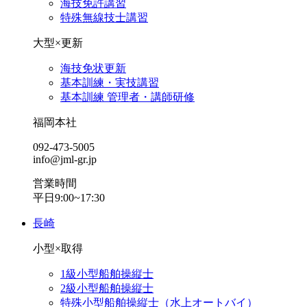
海技免許講習
特殊無線技士講習
大型×更新
海技免状更新
基本訓練・実技講習
基本訓練 管理者・講師研修
福岡本社
092-473-5005
info@jml-gr.jp
営業時間
平日9:00~17:30
長崎
小型×取得
1級小型船舶操縦士
2級小型船舶操縦士
特殊小型船舶操縦士（水上オートバイ）