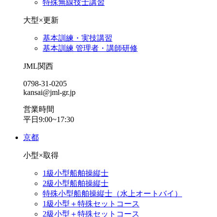
特殊無線技士講習
大型×更新
基本訓練・実技講習
基本訓練 管理者・講師研修
JML関西
0798-31-0205
kansai@jml-gr.jp
営業時間
平日9:00~17:30
京都
小型×取得
1級小型船舶操縦士
2級小型船舶操縦士
特殊小型船舶操縦士（水上オートバイ）
1級小型＋特殊セットコース
2級小型＋特殊セットコース