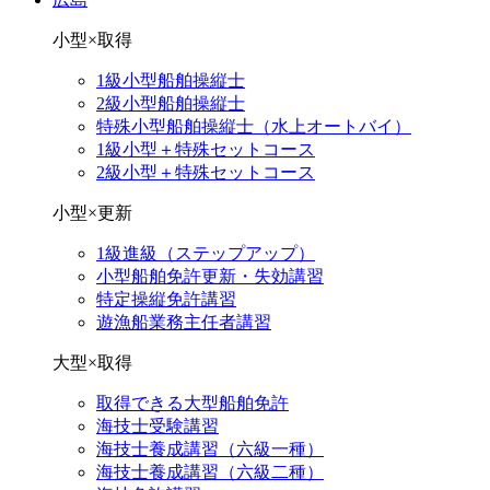
小型×取得
1級小型船舶操縦士
2級小型船舶操縦士
特殊小型船舶操縦士（水上オートバイ）
1級小型＋特殊セットコース
2級小型＋特殊セットコース
小型×更新
1級進級（ステップアップ）
小型船舶免許更新・失効講習
特定操縦免許講習
遊漁船業務主任者講習
大型×取得
取得できる大型船舶免許
海技士受験講習
海技士養成講習（六級一種）
海技士養成講習（六級二種）