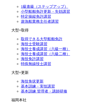
1級進級（ステップアップ）
小型船舶免許更新・失効講習
特定操縦免許講習
遊漁船業務主任者講習
大型×取得
取得できる大型船舶免許
海技士受験講習
海技士養成講習（六級一種）
海技士養成講習（六級二種）
海技免許講習
特殊無線技士講習
大型×更新
海技免状更新
基本訓練・実技講習
基本訓練 管理者・講師研修
福岡本社