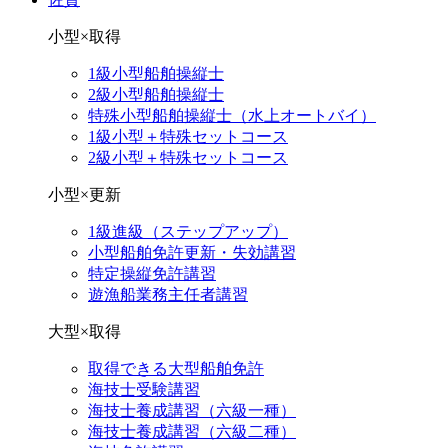
小型×取得
1級小型船舶操縦士
2級小型船舶操縦士
特殊小型船舶操縦士（水上オートバイ）
1級小型＋特殊セットコース
2級小型＋特殊セットコース
小型×更新
1級進級（ステップアップ）
小型船舶免許更新・失効講習
特定操縦免許講習
遊漁船業務主任者講習
大型×取得
取得できる大型船舶免許
海技士受験講習
海技士養成講習（六級一種）
海技士養成講習（六級二種）