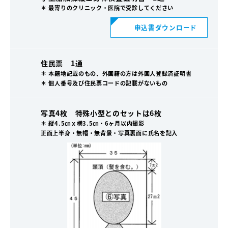
＊ 最寄りのクリニック・医院で受診してください
申込書ダウンロード
住民票 1通
＊ 本籍地記載のもの、外国籍の方は外国人登録済証明書
＊ 個人番号及び住民票コードの記載がないもの
写真4枚 特殊小型とのセットは6枚
＊ 縦4.5㎝ｘ横3.5㎝・6ヶ月以内撮影
正面上半身・無帽・無背景・写真裏面に氏名を記入