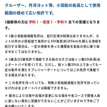
クルーザー、外洋ヨット等、小型船の船長として
使用
範囲の極めて広い免許です。
1級取得の方は
学科Ⅰ・実技Ⅰ・学科Ⅱ
全ての受講となりま
す。
＊ 1級小型船舶操縦免許は、航行区域の制限はありませんが、ヨ
ット以外の小型船舶で海岸から100海里(約185km)を越える海域を
航行する場合は、一定の資格を持った機関長を船長の他に乗り組
ませなくてはなりません。
＊ 1級及び2級免許で操縦できる船の大きさは総トン数20t未満(水
上オートバイを除く)です。ただし、総トン数20t以上であっても一
定の条件を満たすプレジャーボートについてはこの免許で操縦で
きる場合があります。
＊ この免許を持っていても、特殊小型船舶操縦士免許を持ってい
なければ水上オートバイは操縦できません。
＊ 都合により日程や会場が変更になる場合や各コースで開催人員
に達しない場合に
受講ができないことがございますので予めご了
承お願いいたします。