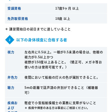
受講資格
17歳9ヶ月 以上
免許取得資格
18歳 以上
＊ 講習開始日の前日までに達していること
以下の身体検査に合格する者
2
視力
左右共に0.5以上。一眼が0.5未満の場合は、他眼の
視力が0.5以上かつ
視野が150度以上あること。（矯正可、メガネ等お
使いの方は使用可能です。）
弁色力
夜間において船舶の灯火の色が識別できること。
聴力
5mの距離で話声語の弁別ができること（補聴器
可）
疾病お
軽症で小型船舶操縦士の業務に支障がないこと
よび
＊ 疾病や障害のある方は事前にご相談ください。