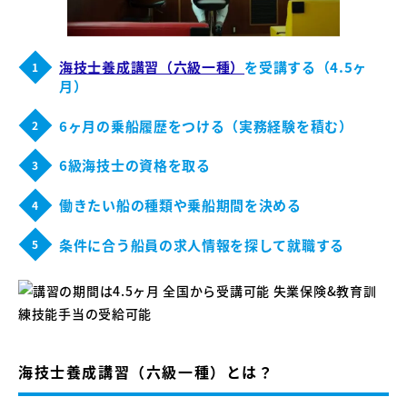
海技士養成講習（六級一種）
を受講する（4.5ヶ
1
月）
6ヶ月の乗船履歴をつける（実務経験を積む）
2
6級海技士の資格を取る
3
働きたい船の種類や乗船期間を決める
4
条件に合う船員の求人情報を探して就職する
5
海技士養成講習（六級一種）とは？