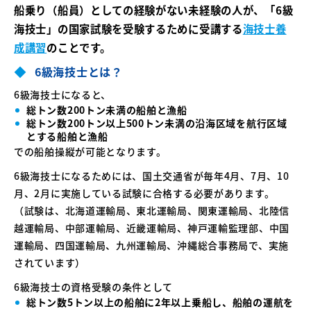
船乗り（船員）としての経験がない未経験の人が、「6級
海技士」の国家試験を受験するために
受講する
海技士養
成講習
のことです。
6級海技士とは？
6級海技士になると、
総トン数200トン未満の船舶と漁船
総トン数200トン以上500トン未満の沿海区域を航行区域
とする船舶と漁船
での船舶操縦が可能となります。
6級海技士になるためには、国土交通省が毎年4月、7月、10
月、2月に実施している試験に合格する必要があります。
（試験は、北海道運輸局、東北運輸局、関東運輸局、北陸信
越運輸局、中部運輸局、近畿運輸局、神戸運輸監理部、中国
運輸局、四国運輸局、九州運輸局、沖縄総合事務局で、実施
されています）
6級海技士の資格受験の条件として
総トン数5トン以上の船舶に2年以上乗船し、船舶の運航を