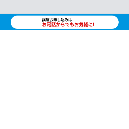
講座お申し込みは
お電話からでもお気軽に!
step1:
step2:
県名を選択
免許種別を選択
教習日程を検索
JMLが分かる動画
MOVIES