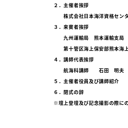
２．主催者挨拶
株式会社日本海洋資格センタ
３．来賓者挨拶
九州運輸局 熊本運輸支局 
第十管区海上保安部熊本海上
４．講師代表挨拶
航海科講師 石田 明夫
５．主催者役員及び講師紹介
６．閉式の辞
※壇上登壇及び記念撮影の際に