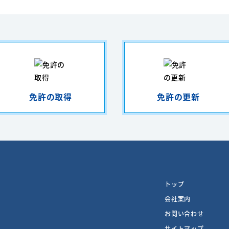
免許の取得
免許の更新
トップ
会社案内
お問い合わせ
サイトマップ