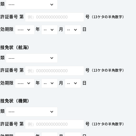
種類
許証番号 第
号
（13ケタの半角数字）
有効期限
年
月
日
海技免状（航海）
種類
許証番号 第
号
（13ケタの半角数字）
有効期限
年
月
日
海技免状（機関）
種類
許証番号 第
号
（13ケタの半角数字）