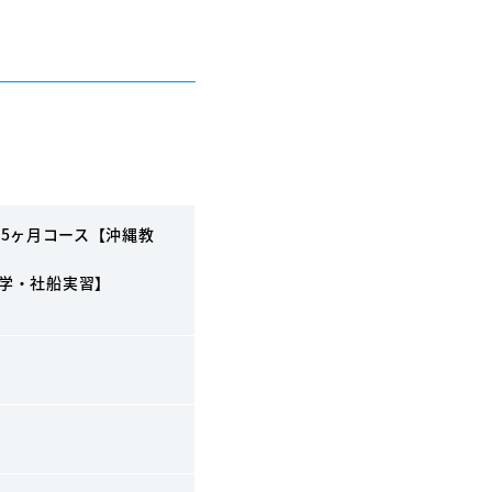
.5ヶ月コース【沖縄教
【座学・社船実習】