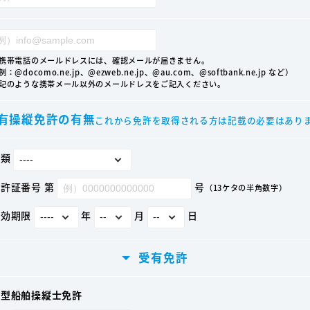
携帯電話のメールドレスには、確認メールが届きません。
例：@docomo.ne.jp、@ezweb.ne.jp、@au.com、@softbank.ne.jp など）
記のような携帯メール以外のメールドレスをご記入ください。
有操縦免許の有無
これから免許を取得される方は記載の必要はあり
種類
許証番号 第
号
（13ケタの半角数字）
有効期限
年
月
日
受有免許
小型船舶操縦士免許