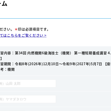
ーム
講習
講習
線技士講習
無線技士講習
特殊無線技士講習
特殊無線技士講習
特殊無線技士講習
0205
3-5005
31-0205
-473-5005
98-31-0205
095-832-8850
0798-31-0205
0964-52-2451
0798-31-0205
092-473-5005
0798-31-0205
092-473-5005
082-207-2633
092-473-5005
098-868-3400
082-207-2633
.jp
r.jp
ml-gr.jp
jml-gr.jp
sai@jml-gr.jp
nagasaki@jml-gr.jp
kansai@jml-gr.jp
kaigigakuin@jml-gr.jp
kansai@jml-gr.jp
info@jml-gr.jp
kansai@jml-gr.jp
info@jml-gr.jp
chugoku@jml-gr.jp
info@jml-gr.jp
okinawa@jml-gr.jp
chugoku@jml-gr.jp
ださい。
＊
印は必須項目です。
てはこちらをご覧ください >
習内容：第34回 内燃機関6級海技士（機関） 第一種短期養成講習 4
室】
習期間：令和8年(2026年)12月10日〜令和9年(2027年)5月7日 
備考：機関