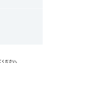
てください。