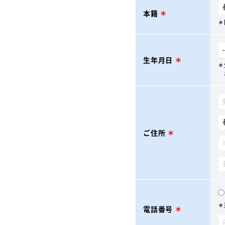
本籍
＊
＊
生年月日
＊
＊
お
ご住所
＊
＊
電話番号
＊