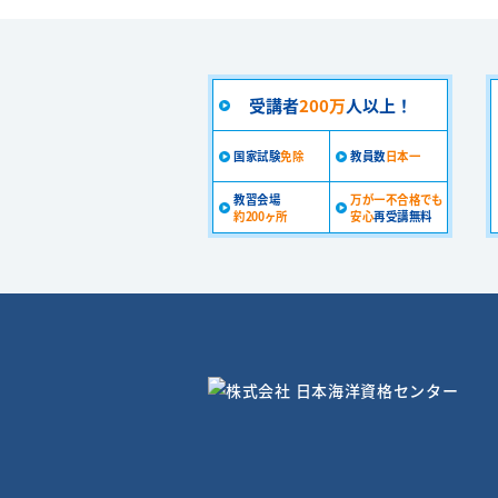
受講者
200万
人以上！
国家試験
免除
教員数
日本一
教習会場
万が一不合格でも
約200ヶ所
安心
再受講無料