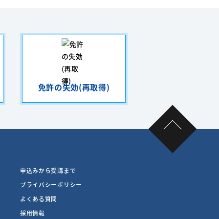
免許の失効(再取得)
申込みから受講まで
プライバシーポリシー
よくある質問
採用情報