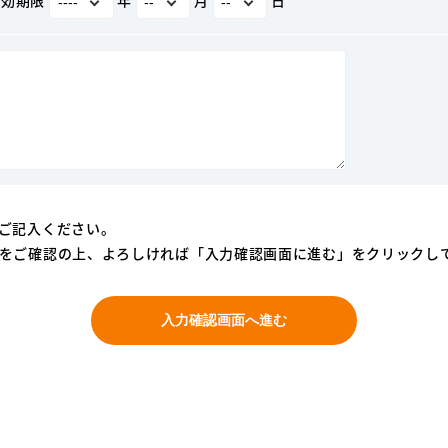
有効期限
年
月
日
ご記入ください。
をご確認の上、よろしければ「入力確認画面に進む」をクリックし
入力確認画面へ進む