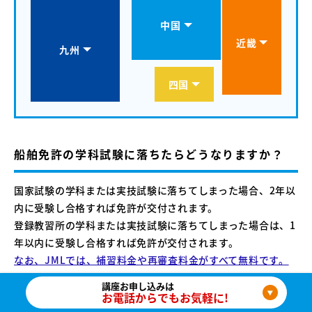
中国
近畿
九州
四国
船舶免許の学科試験に落ちたらどうなりますか？
国家試験の学科または実技試験に落ちてしまった場合、2年以
内に受験し合格すれば免許が交付されます。
登録教習所の学科または実技試験に落ちてしまった場合は、1
年以内に受験し合格すれば免許が交付されます。
なお、JMLでは、補習料金や再審査料金がすべて無料です。
講座お申し込みは
なお、累計200万人以上の免許取得を支援している日本海洋
お電話からでもお気軽に!
資格センター（JML）で講習を受けると、国家試験が免除に