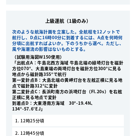
上級運航（1級のみ）
次のような航海計画を立案した。全航程を12ノットで
航行し、D点に16時00分に到着するには、A点を何時何
分頃に出航すればよいか。下のうちから選べ。ただし、
風や海潮流の影響はないものとする。
（試験用海図W150使用）
「出航点A：牛島北西方海域 牛島北端の緑埼灯台を磁針
方位070°、大島東端の両埼灯台を磁針方位300°に見る
地点から磁針路355°で航行
第一変針点B：大島北端の黄岬灯台を左舷正横に見る地
点で磁針路312°に変針
第二変針点C：長浜町南方の浜埼灯台（Fl.20s）を右舷
正横に見る地点で変針
到着点D：大東港南方海域 30°-19.4N、
134°-57.6'EJ」
1. 12時25分頃
2. 12時45分頃