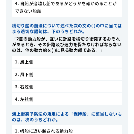
4. 自船が追越し船であるかどうかを確かめることが
できない船舶
横切り船の航法について述べた次の文の( )の中に当ては
まる適切な語句は、下のうちどれか。
「2隻の動力船が、互いに針路を横切り衝突するおそれ
があるとき、その針路及び速力を保たなければならない
のは、他の動力船を( )に見る動力船である。」
1. 風上側
2. 風下側
3. 右舷側
4. 左舷側
海上衝突予防法の規定による「保持船」に
該当しない
も
のは、次のうちどれか。
1. 帆船に追い越される動力船