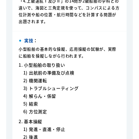
「4.上級運航Ⅰ及びⅡ」の14問が2級船舶の学科との
違いで、海図と三角定規を使って、コンパスによる方
位計測や船の位置・航行時間などを計算する問題が
出題されます。
実技
：
小型船舶の基本的な操縦、応用操縦の試験が、実際
に船舶を操縦しながら行われます。
1. 小型船舶の取り扱い
1) 出航前の準備及び点検
2) 機関運転
3) トラブルシューティング
4) 解らん・係留
5) 結索
6) 方位測定
2. 基本操縦
1) 発進・直進・停止
2) 後進