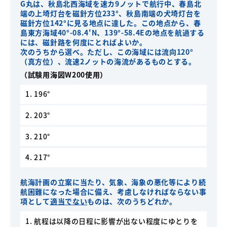
G丸は、秋島北西海域を速カ9ノットで航行中、春島北
端の上埼灯台を磁針方位233°、秋島南端の犬埼灯台を
磁針方位142°に見る地点に達した。この地点から、春
島東方海域40°-08.4'N、139°-58.4Eの地点を航過する
には、磁針路を何度にとればよいか。
次のうちから選べ。ただし、この海域には流向120°
（真方位）、流速2ノットの海流があるものとする。
（試験用海図W200使用）
1. 196°
2. 203°
3. 210°
4. 217°
航海計画の立案に当たり、気象、海象の悪化等により続
航困難になった場合に備え、考慮しなければならない事
項として
適当でない
ものは、次のうちどれか。
1. 航程は以降の日程に影響が出ない程度にゆとりを