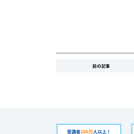
前の記事
受講者
200万
人以上！