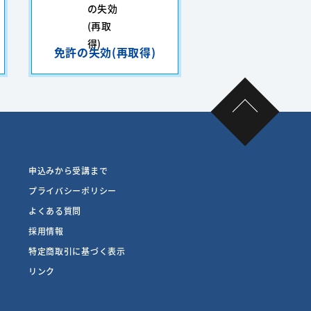
免許の失効(再取得)
申込みから受講まで
プライバシーポリシー
よくある質問
採用情報
特定商取引に基づく表示
リンク