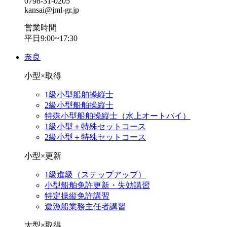
0798-31-0205
kansai@jml-gr.jp
営業時間
平日9:00~17:30
奈良
小型×取得
1級小型船舶操縦士
2級小型船舶操縦士
特殊小型船舶操縦士（水上オートバイ）
1級小型＋特殊セットコース
2級小型＋特殊セットコース
小型×更新
1級進級（ステップアップ）
小型船舶免許更新・失効講習
特定操縦免許講習
遊漁船業務主任者講習
大型×取得