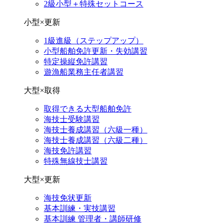
2級小型＋特殊セットコース
小型×更新
1級進級（ステップアップ）
小型船舶免許更新・失効講習
特定操縦免許講習
遊漁船業務主任者講習
大型×取得
取得できる大型船舶免許
海技士受験講習
海技士養成講習（六級一種）
海技士養成講習（六級二種）
海技免許講習
特殊無線技士講習
大型×更新
海技免状更新
基本訓練・実技講習
基本訓練 管理者・講師研修