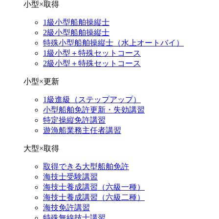
小型×取得
1級小型船舶操縦士
2級小型船舶操縦士
特殊小型船舶操縦士（水上オートバイ）
1級小型＋特殊セットコース
2級小型＋特殊セットコース
小型×更新
1級進級（ステップアップ）
小型船舶免許更新・失効講習
特定操縦免許講習
遊漁船業務主任者講習
大型×取得
取得できる大型船舶免許
海技士受験講習
海技士養成講習（六級一種）
海技士養成講習（六級二種）
海技免許講習
特殊無線技士講習