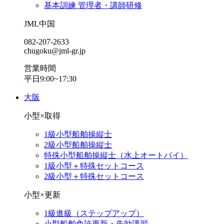
基本訓練 管理者・講師研修
JML中国
082-207-2633
chugoku@jml-gr.jp
営業時間
平日9:00~17:30
大阪
小型×取得
1級小型船舶操縦士
2級小型船舶操縦士
特殊小型船舶操縦士（水上オートバイ）
1級小型＋特殊セットコース
2級小型＋特殊セットコース
小型×更新
1級進級（ステップアップ）
小型船舶免許更新・失効講習