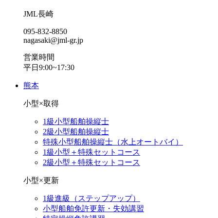
JML長崎
095-832-8850
nagasaki@jml-gr.jp
営業時間
平日9:00~17:30
熊本
小型×取得
1級小型船舶操縦士
2級小型船舶操縦士
特殊小型船舶操縦士（水上オートバイ）
1級小型＋特殊セットコース
2級小型＋特殊セットコース
小型×更新
1級進級（ステップアップ）
小型船舶免許更新・失効講習