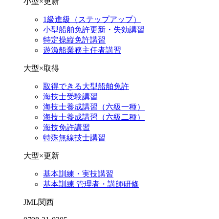
小型×更新
1級進級（ステップアップ）
小型船舶免許更新・失効講習
特定操縦免許講習
遊漁船業務主任者講習
大型×取得
取得できる大型船舶免許
海技士受験講習
海技士養成講習（六級一種）
海技士養成講習（六級二種）
海技免許講習
特殊無線技士講習
大型×更新
基本訓練・実技講習
基本訓練 管理者・講師研修
JML関西