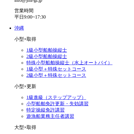
info@jml-gr.jp
営業時間
平日9:00~17:30
沖縄
小型×取得
1級小型船舶操縦士
2級小型船舶操縦士
特殊小型船舶操縦士（水上オートバイ）
1級小型＋特殊セットコース
2級小型＋特殊セットコース
小型×更新
1級進級（ステップアップ）
小型船舶免許更新・失効講習
特定操縦免許講習
遊漁船業務主任者講習
大型×取得