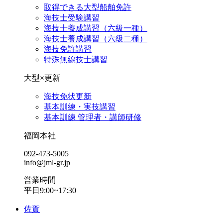
取得できる大型船舶免許
海技士受験講習
海技士養成講習（六級一種）
海技士養成講習（六級二種）
海技免許講習
特殊無線技士講習
大型×更新
海技免状更新
基本訓練・実技講習
基本訓練 管理者・講師研修
福岡本社
092-473-5005
info@jml-gr.jp
営業時間
平日9:00~17:30
佐賀