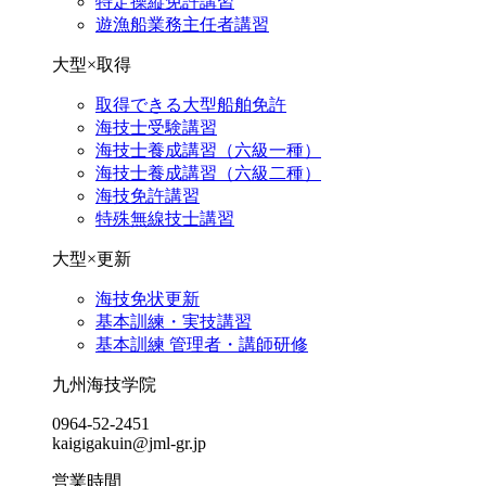
特定操縦免許講習
遊漁船業務主任者講習
大型×取得
取得できる大型船舶免許
海技士受験講習
海技士養成講習（六級一種）
海技士養成講習（六級二種）
海技免許講習
特殊無線技士講習
大型×更新
海技免状更新
基本訓練・実技講習
基本訓練 管理者・講師研修
九州海技学院
0964-52-2451
kaigigakuin@jml-gr.jp
営業時間