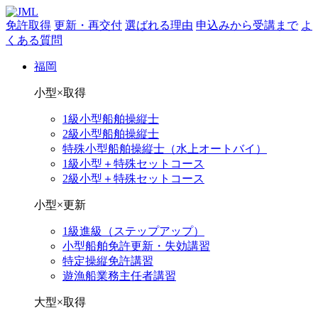
免許取得
更新・再交付
選ばれる理由
申込みから受講まで
よ
くある質問
福岡
小型×取得
1級小型船舶操縦士
2級小型船舶操縦士
特殊小型船舶操縦士（水上オートバイ）
1級小型＋特殊セットコース
2級小型＋特殊セットコース
小型×更新
1級進級（ステップアップ）
小型船舶免許更新・失効講習
特定操縦免許講習
遊漁船業務主任者講習
大型×取得