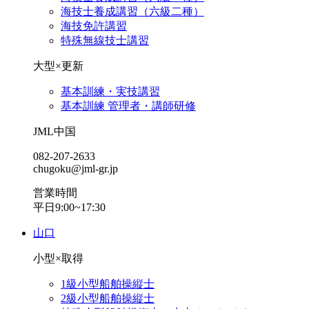
海技士養成講習（六級二種）
海技免許講習
特殊無線技士講習
大型×更新
基本訓練・実技講習
基本訓練 管理者・講師研修
JML中国
082-207-2633
chugoku@jml-gr.jp
営業時間
平日9:00~17:30
山口
小型×取得
1級小型船舶操縦士
2級小型船舶操縦士